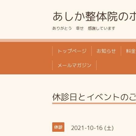
あしか整体院の
ありがとう 幸せ 感謝しています
トップページ
お知らせ
料金
メールマガジン
休診日とイベントの
2021-10-16 (土)
休診