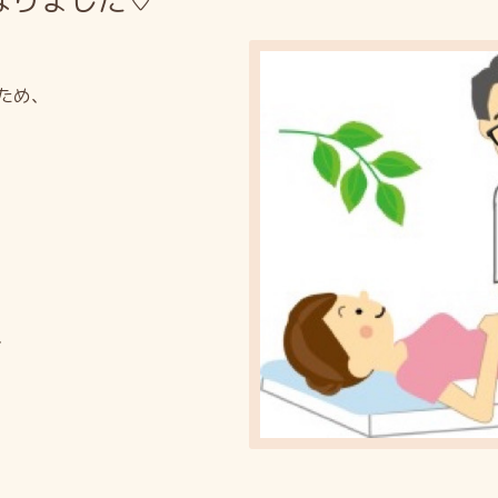
なりました♡
ため、
、