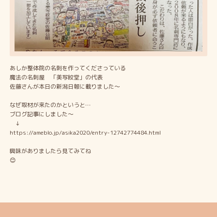
あしか整体院の名刺を作ってくださっている
魔法の名刺屋 「美写紋堂」の代表
佐藤さんが本日の新潟日報に載りました〜
なぜ取材が来たのかというと…
ブログ記事にしました〜
↓
https://ameblo.jp/asika2020/entry-12742774484.html
興味がありましたら見てみてね
😊