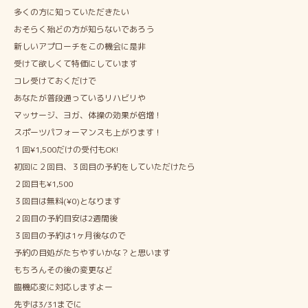
多くの方に知っていただきたい
おそらく殆どの方が知らないであろう
新しいアプローチをこの機会に是非
受けて欲しくて特価にしています
コレ受けておくだけで
あなたが普段通っているリハビリや
マッサージ、ヨガ、体操の効果が倍増！
スポーツパフォーマンスも上がります！
１回¥1,500だけの受付もOK!
初回に２回目、３回目の予約をしていただけたら
２回目も¥1,500
３回目は無料(¥0)となります
２回目の予約目安は2週間後
３回目の予約は1ヶ月後なので
予約の目処がたちやすいかな？と思います
もちろんその後の変更など
臨機応変に対応しますよー
先ずは3/31までに